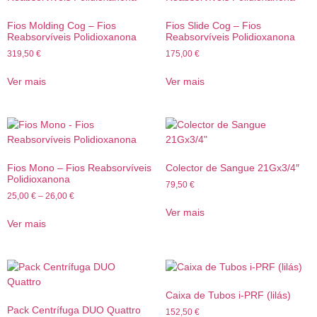
Fios Molding Cog – Fios
Fios Slide Cog – Fios
Reabsorvíveis Polidioxanona
Reabsorvíveis Polidioxanona
319,50
€
175,00
€
Ver mais
Ver mais
Fios Mono – Fios Reabsorvíveis
Colector de Sangue 21Gx3/4″
Polidioxanona
79,50
€
25,00
€
–
26,00
€
Ver mais
Ver mais
Caixa de Tubos i-PRF (lilás)
Pack Centrífuga DUO Quattro
152,50
€