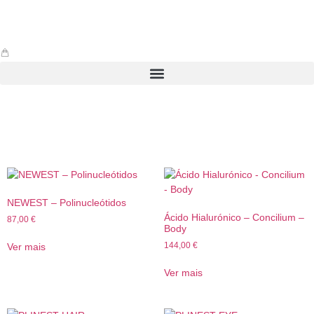
Todos
NEWEST – Polinucleótidos
Ácido Hialurónico – Concilium –
87,00
€
Body
144,00
€
Ver mais
Ver mais