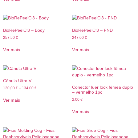
BioRePeelCl3 – Body
BioRePeelCl3 – FND
257,50
€
247,00
€
Ver mais
Ver mais
Cânula Ultra V
Conector luer lock fêmea duplo
130,00
€
–
134,00
€
– vermelho 1pc
2,00
€
Ver mais
Ver mais